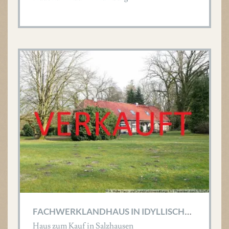
F
ACHWERKLANDHAUS IN IDYLLISCHER LAGE AN DER LUHE!
Haus zum Kauf in Salzhausen