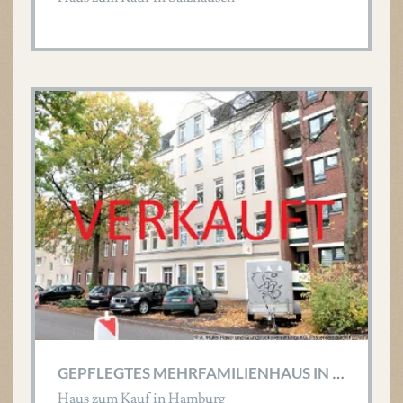
G
EPFLEGTES MEHRFAMILIENHAUS IN ZENTRALER LAGE!
Haus zum Kauf in Hamburg