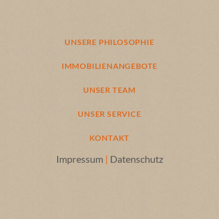
Aktiv-Freizeitangebot.
integrieren.
Das Ortsbild im Dorfzentrum wird geprägt durch den
Das geräumige Badezimmer ist dem Zeitgeist des Baujahrs
Hanstedter Platz mit der 1882 erbauten evangelisch-
entsprechend mit beigen Boden- und Wandfliesen gekachelt.
UNSERE PHILOSOPHIE
lutherischen St.-Jakobi-Kirche. Verschiedenste
Auch die Objekte sind in beige gehalten. Es verfügt aktuell
Einkaufsmöglichkeiten mit mehreren Lebensmittelmärkten,
über zwei Handwaschbecken, ein WC, ein Bidet, eine Dusche
IMMOBILIENANGEBOTE
einer Buchhandlung, einem kleinen gut sortierten Kaufhaus,
und eine große Badewanne. Bei einer möglichen
Blumenläden und einem Kosmetik- sowie einem
Umgestaltung wäre aufgrund der Großzügigkeit des Bades
UNSER TEAM
Fitnesscenter stehen den Einwohnern zur Verfügung. Auch
auch der Einbau einer Sauna oder einer Infrarotkabine
zahlreiche Ärzte und Apotheken sind sehr zentral zu
denkbar.
UNSER SERVICE
erreichen.
Das Gäste-WC ist analog zum Vollbad farblich in beige
KONTAKT
Gepflegte und gemütliche Gastlichkeit für jeden Anspruch
gehalten. Hier ist der Spülkasten des WC´s aktuell defekt.
bieten gediegene Hotels, z.T mit Hallenschwimmbad, Sauna
Impressum
|
Datenschutz
und Solarium und romantische Heidegasthöfe. Zahlreiche
Bei den Fenstern handelt es sich um doppelverglaste
Vereine sorgen für ein reges Vereinsleben und auch Kunst
Hartholzfenster aus dem Baujahr. Sie verfügen über Rolläden,
und Kultur werden in Hanstedt groß geschrieben. Eine kleine
die mit einem Handlauf betätigt werden.
Bücherei versorgt Kinder und Erwachsene mit einem guten
und aktuellen Medienangebot.
Das Grundstück ist aktuell pflegeleicht angelegt. Es ist von