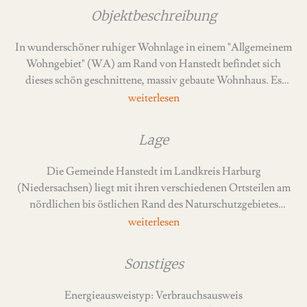
Objektbeschreibung
In wunderschöner ruhiger Wohnlage in einem "Allgemeinem
Wohngebiet" (WA) am Rand von Hanstedt befindet sich
dieses schön geschnittene, massiv gebaute Wohnhaus. Es
wurde 1984 erbaut und verfügt im Erdgeschoss über ca. 115 m2
Wohnfläche zzgl. eines Vollkellers und einer geräumigen
Doppelgarage.
Lage
Es handelt sich um ein Walmdach, das mit einer
Die Gemeinde Hanstedt im Landkreis Harburg
anthrazitfarbenen Pfanne im Baujahr eingedeckt wurde. Das
(Niedersachsen) liegt mit ihren verschiedenen Ortsteilen am
Haus wurde mit einem zweischaligen Mauerwerk errichtet,
nördlichen bis östlichen Rand des Naturschutzgebietes
der Dachboden ist nicht ausgebaut und dient aktuell als
Lüneburger Heide. Der Ort Hanstedt ist gleichzeitig
Abstellfläche.
Verwaltungssitz der Samtgemeinde Hanstedt mit den
zugehörigen Gemeinden Asendorf, Brackel, Egestorf,
Der Vollkeller verfügt über ca. 109 m2 Nutzfläche. Unter
Sonstiges
Hanstedt, Marxen und Undeloh. Die Ortsteile der Gemeinde
anderem befindet sich hier auch ein großer Hobbyraum mit
Hanstedt sind Hanstedt, Nindorf am Walde, Ollsen,
ca. 24 m2, der wohnlich ausgebaut wurde (ist nicht in der
Energieausweistyp: Verbrauchsausweis
Quarrendorf, Schierhorn und Weihe. Laut Stand im