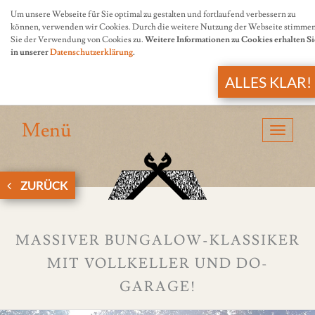
Um unsere Webseite für Sie optimal zu gestalten und fortlaufend verbessern zu
können, verwenden wir Cookies. Durch die weitere Nutzung der Webseite stimme
Sie der Verwendung von Cookies zu.
Weitere Informationen zu Cookies erhalten Si
in unserer
Datenschutzerklärung
.
ALLES KLAR!
Menü
Navigat
anzeige
ZURÜCK
MASSIVER BUNGALOW-KLASSIKER
MIT VOLLKELLER UND DO-
GARAGE!