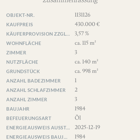
Zusammenfassung
1131126
OBJEKT-NR.
430.000 €
KAUFPREIS
3,57 %
KÄUFERPROVISION ZZGL. MWST
ca. 115 m²
WOHNFLÄCHE
3
ZIMMER
ca. 140 m²
NUTZFLÄCHE
ca. 998 m²
GRUNDSTÜCK
1
ANZAHL BADEZIMMER
2
ANZAHL SCHLAFZIMMER
3
ANZAHL ZIMMER
1984
BAUJAHR
Öl
BEFEUERUNGSART
2025-12-19
ENERGIEAUSWEIS AUSSTELLUNGSDATUM
1984
ENERGIEAUSWEIS BAUJAHR