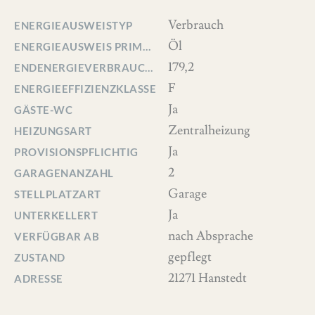
Verbrauch
ENERGIEAUSWEISTYP
Öl
ENERGIEAUSWEIS PRIMÄRENERGIETRÄGER
179,2
ENDENERGIEVERBRAUCH [KWH/(M²*A)]
F
ENERGIEEFFIZIENZKLASSE
Ja
GÄSTE-WC
Zentralheizung
HEIZUNGSART
Ja
PROVISIONSPFLICHTIG
2
GARAGENANZAHL
Garage
STELLPLATZART
Ja
UNTERKELLERT
nach Absprache
VERFÜGBAR AB
gepflegt
ZUSTAND
21271 Hanstedt
ADRESSE