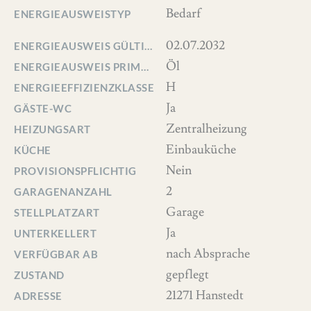
Bedarf
ENERGIEAUSWEISTYP
02.07.2032
ENERGIEAUSWEIS GÜLTIG BIS
Öl
ENERGIEAUSWEIS PRIMÄRENERGIETRÄGER
H
ENERGIEEFFIZIENZKLASSE
Ja
GÄSTE-WC
Zentralheizung
HEIZUNGSART
Einbauküche
KÜCHE
Nein
PROVISIONSPFLICHTIG
2
GARAGENANZAHL
Garage
STELLPLATZART
Ja
UNTERKELLERT
nach Absprache
VERFÜGBAR AB
gepflegt
ZUSTAND
21271 Hanstedt
ADRESSE