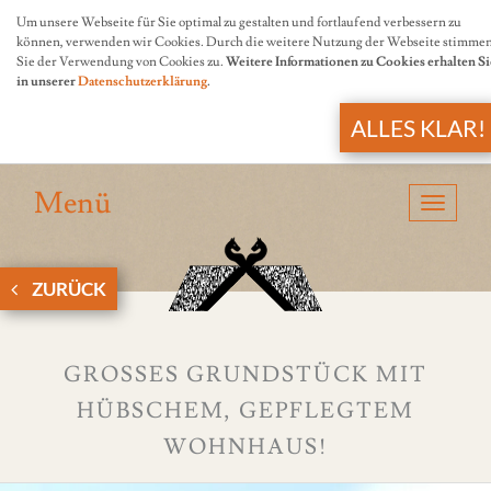
Um unsere Webseite für Sie optimal zu gestalten und fortlaufend verbessern zu
können, verwenden wir Cookies. Durch die weitere Nutzung der Webseite stimme
Sie der Verwendung von Cookies zu.
Weitere Informationen zu Cookies erhalten Si
in unserer
Datenschutzerklärung
.
ALLES KLAR!
Menü
Navigat
anzeige
ZURÜCK
GROSSES GRUNDSTÜCK MIT H
ÜBSCHEM, GEPFLEGTEM W
OHNHAUS!