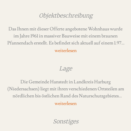
Objektbeschreibung
Das Ihnen mit dieser Offerte angebotene Wohnhaus wurde
im Jahre 1961 in massiver Bauweise mit einem braunen
Pfannendach erstellt. Es befindet sich aktuell auf einem 1.977
m2 großen Grundstück.
Das Grundstück befindet sich im B-Plan "Mühlenberg", der
Lage
hier ein "Allgemeines Wohngebiet" mit einer eingeschossigen
Bauweise ausweist. Die Mindestteilungsgröße von
Die Gemeinde Hanstedt in Landkreis Harburg
Flurstücken beträgt 800 m2, die GFZ 0,25 und die GRZ 0,3.
(Niedersachsen) liegt mit ihren verschiedenen Ortsteilen am
Es weist eine Einzelhaus- oder Doppelhausbebauung mit
nördlichen bis östlichen Rand des Naturschutzgebietes
max. je 2 Wohneinheiten aus.
Lüneburger Heide. Der Ort Hanstedt ist gleichzeitig
Verwaltungssitz der Samtgemeinde Hanstedt mit den
Das Grundstück ist voll erschlossen.
zugehörigen Gemeinden Asendorf, Brackel, Egestorf,
Sonstiges
Hanstedt, Marxen und Undeloh. Die Ortsteile der Gemeinde
Das Wohnhaus verfügt über eine Wohnfläche im Erdgeschoss