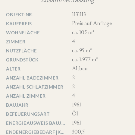
Zusammenfassung
1131113
OBJEKT-NR.
Preis auf Anfrage
KAUFPREIS
ca. 105 m²
WOHNFLÄCHE
4
ZIMMER
ca. 95 m²
NUTZFLÄCHE
ca. 1.977 m²
GRUNDSTÜCK
Altbau
ALTER
2
ANZAHL BADEZIMMER
2
ANZAHL SCHLAFZIMMER
4
ANZAHL ZIMMER
1961
BAUJAHR
Öl
BEFEUERUNGSART
1961
ENERGIEAUSWEIS BAUJAHR
300,5
ENDENERGIEBEDARF [KWH/(M²*A)]