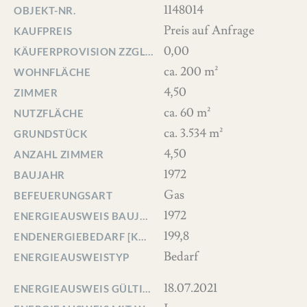
1148014
OBJEKT-NR.
Preis auf Anfrage
KAUFPREIS
0,00
KÄUFERPROVISION ZZGL. MWST
ca. 200 m²
WOHNFLÄCHE
4,50
ZIMMER
ca. 60 m²
NUTZFLÄCHE
ca. 3.534 m²
GRUNDSTÜCK
4,50
ANZAHL ZIMMER
1972
BAUJAHR
Gas
BEFEUERUNGSART
1972
ENERGIEAUSWEIS BAUJAHR
199,8
ENDENERGIEBEDARF [KWH/(M²*A)]
Bedarf
ENERGIEAUSWEISTYP
18.07.2021
ENERGIEAUSWEIS GÜLTIG BIS