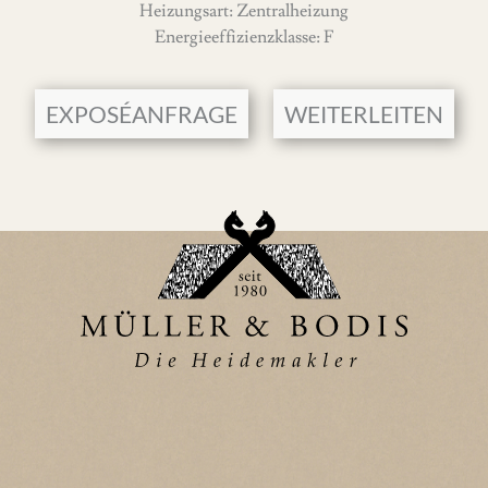
Heizungsart: Zentralheizung
Hutzloh) hervor und heißt Eulenwald. Die erste Nennung
Im Jahr 1980 wurde dann zunächst die separate
Energieeffizienzklasse: F
datiert aus dem Jahr 1193.
Fachwerkgarage gebaut. Etwas später wurde dann die
Baugenehmigung für die Erweiterung des Hauses im Keller-,
Für seine Einwohner bietet Hützel ein reges Vereinsleben
EXPOSÉANFRAGE
WEITERLEITEN
Erd- und Obergeschosses erteilt und umgesetzt.
sowie viele Kunst- und Kulturangebote mit einem ganzjährig
attraktiven Programm.
Der Eingangsbereich des Hauses wurde im Jahre 1988
vergrößert und 1991 wurde dann noch der Keller um einen
Die Gemeinde Bispingen, der Hützel angegliedert ist, hat
Saunabereich erweitert.
insgesamt eine Flächengröße von 128 km², von denen mehr als
die Hälfte mit Wald und Heide bewachsen sind. Durch den
Das Haus besticht durch seine großzügige, sehr
Wechsel von Wasser, Grünland und Wald bietet die Region
repräsentative Raumaufteilung und natürlich die einzigartige
einen besonders hohen Erholungswert.
Lage mit unverbaubarer Aussicht gen Süden.
Sport und Spiel können auch auf den vielen Sportanlagen im
Nach Betreten des Hauses befindet man sich zunächst im
Gemeindegebiet Bispingen betrieben werden.
großzügigen Hausflur mit Gäste-WC und Garderobe.
Gekennzeichnete Wanderwege durchziehen den größten
Teil des Gebietes. Alle Radwanderwege sind gut befahrbar,
Es schliesst sich nun ein eindrucksvoller Wohnraum an, der
zumal sich an den meisten Kreis- und Landesstraßen
bis zum Giebel hin offen ist und über einen großen