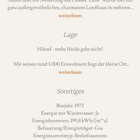
Süden über die Niederung des Flusses "Luhe" wurde hier ein
ganz außergewöhnliches, charmantes Landhaus in mehreren
Bauabschnitten erbaut.
Das Grundstück besteht aus zwei Flurstücken mit insgesamt
Lage
3.534 m2.
Hützel - mehr Heide geht nicht!
Das vordere Flurstück ist mit dem Bebauungsplan Nr. 16 "An
der Luhe" überplant. Dieser weist dort ein "Reines
Mit seinen rund 1.000 Einwohnern liegt der kleine Ort
Wohngebiet" mit einer GRZ von 0,2 und einer GFZ von 0,25,
Hützel inmitten der Lüneburger Heide, ist Teil der Gemeinde
offene Bauweise, EFH oder DH, eingeschossige Bauweise,
Bispingen und gehört somit zum Landkreis Heidekreis.
aus. Das hintere Grundstück mit dem Teich ist nicht im B-
Plan.
Sonstiges
Das Ortsbild ist geprägt durch alte Eichen und alte sowie auch
neue Reetdachhäuser. Landschaftlich reizvoll machen ihn
Das erste urspüngliche Haus wurde 1972 mit Keller-, Erd-
Baujahr: 1972
außerdem die drei Flüsschen Brunau, Wittenbeck und Luhe.
und Obergeschoss errichtet. Da es sich um eine Hanglage
Energie mit Warmwasser: Ja
Die "Hützeler" sprechen von einer einzigartigen Energie, die
handelt, befinden sich im Keller- oder auch Sockelgeschoss
Energiekennwert: 199,8 kWh/(m²*a)
im ganzen Ort zu spüren sei.
teils ebenerdige Wohnräume, teils tatsächliche Kellerräume
Befeuerung/Energieträger: Gas
im Erdreich.
Energieausweistyp: Bedarfsausweis
Der Name Hützel geht aus dem Altdeutschen (Hudselo und